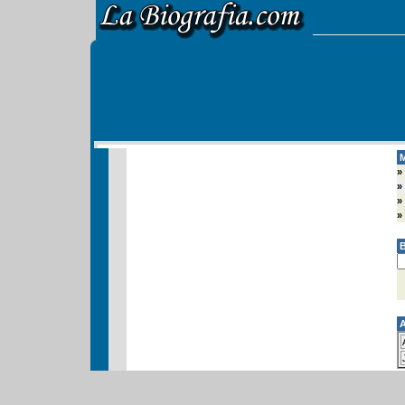
M
»
»
»
»
B
A