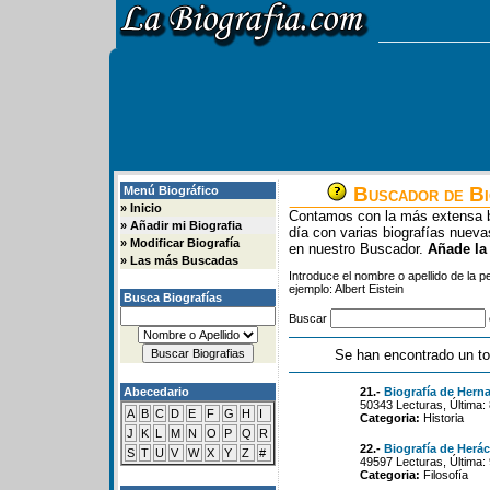
Buscador de Bi
Menú Biográfico
»
Inicio
Contamos con la más extensa b
»
Añadir mi Biografia
día con varias biografías nue
»
Modificar Biografía
en nuestro Buscador.
Añade la
»
Las más Buscadas
Introduce el nombre o apellido de la 
ejemplo: Albert Eistein
Busca Biografías
Buscar
Se han encontrado un to
Abecedario
21.-
Biografía de Hern
50343 Lecturas, Última:
A
B
C
D
E
F
G
H
I
Categoria:
Historia
J
K
L
M
N
O
P
Q
R
22.-
Biografía de Herác
S
T
U
V
W
X
Y
Z
#
49597 Lecturas, Última:
Categoria:
Filosofía