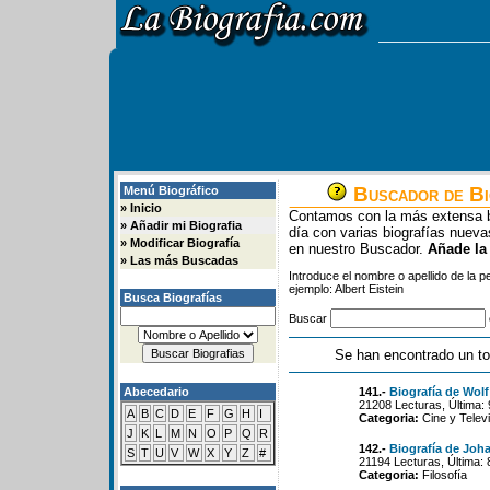
Buscador de Bi
Menú Biográfico
»
Inicio
Contamos con la más extensa b
»
Añadir mi Biografia
día con varias biografías nue
»
Modificar Biografía
en nuestro Buscador.
Añade la
»
Las más Buscadas
Introduce el nombre o apellido de la 
ejemplo: Albert Eistein
Busca Biografías
Buscar
Se han encontrado un to
Abecedario
141.-
Biografía de Wol
21208 Lecturas, Última: 
A
B
C
D
E
F
G
H
I
Categoria:
Cine y Televi
J
K
L
M
N
O
P
Q
R
142.-
Biografía de Joha
S
T
U
V
W
X
Y
Z
#
21194 Lecturas, Última: 
Categoria:
Filosofía