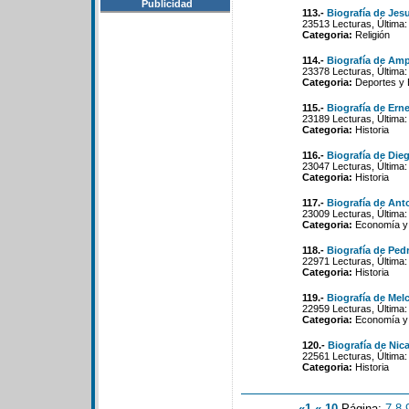
Publicidad
113.-
Biografía de Jesu
23513 Lecturas, Última:
Categoria:
Religión
114.-
Biografía de Amp
23378 Lecturas, Última:
Categoria:
Deportes y 
115.-
Biografía de Ern
23189 Lecturas, Última:
Categoria:
Historia
116.-
Biografía de Die
23047 Lecturas, Última:
Categoria:
Historia
117.-
Biografía de An
23009 Lecturas, Última:
Categoria:
Economía y 
118.-
Biografía de Ped
22971 Lecturas, Última:
Categoria:
Historia
119.-
Biografía de Me
22959 Lecturas, Última:
Categoria:
Economía y 
120.-
Biografía de Nic
22561 Lecturas, Última:
Categoria:
Historia
«1
«-10
Página:
7
-
8
-