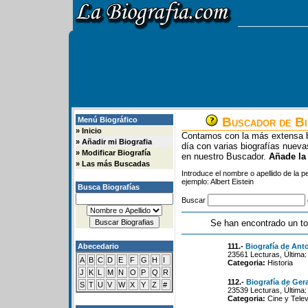
Buscador de Bi
Menú Biográfico
»
Inicio
Contamos con la más extensa b
»
Añadir mi Biografia
día con varias biografías nue
»
Modificar Biografía
en nuestro Buscador.
Añade la
»
Las más Buscadas
Introduce el nombre o apellido de la 
ejemplo: Albert Eistein
Busca Biografías
Buscar
Se han encontrado un to
Abecedario
111.-
Biografía de Ant
23561 Lecturas, Última:
A
B
C
D
E
F
G
H
I
Categoria:
Historia
J
K
L
M
N
O
P
Q
R
112.-
Biografía de Ger
S
T
U
V
W
X
Y
Z
#
23539 Lecturas, Última:
Categoria:
Cine y Telev