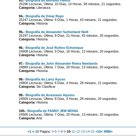
93.-
Biografía de Wilfredo Pareto
25296 Lecturas, Última: 10 Días, 14 Horas, 58 minutos, 21 segundos.
Categoria:
Literatura
94.-
Biografía de Omar Rayo
25247 Lecturas, Última: 9 Días, 1 Horas, 43 minutos, 21 segundos.
Categoria:
Historia
95.-
Biografía de Alexander Sutherland Neill
25197 Lecturas, Última: 8 Días, 21 Horas, 43 minutos, 20 segundos.
Categoria:
Historia
96.-
Biografía de José Rufino Echenique
24908 Lecturas, Última: 9 Días, 16 Horas, 13 minutos, 20 segundos.
Categoria:
Historia
97.-
Biografía de John Alexander Reina Newlands
24889 Lecturas, Última: 7 Días, 20 Horas, 13 minutos, 20 segundos.
Categoria:
Historia
98.-
Biografía de Larry Ayuso
24804 Lecturas, Última: 8 Días, 4 Horas, 28 minutos, 21 segundos.
Categoria:
Sin Clasificar
99.-
Biografía de Anastasio Aquino
24569 Lecturas, Última: 8 Días, 4 Horas, 28 minutos, 20 segundos.
Categoria:
Historia
100.-
Biografía de FANNY JEM WONG
24566 Lecturas, Última: 7 Días, 20 Horas, 13 minutos, 20 segundos.
Categoria:
Arte
«1
«-10
Página:
5
-
6
-
7
-
8
-
9
-
10
-
11
-
12
-
13
-
14
-
15
+10»
4986»