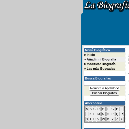
Menú Biográfico
»
Inicio
»
Añadir mi Biografia
»
Modificar Biografía
»
Las más Buscadas
Busca Biografías
Abecedario
A
B
C
D
E
F
G
H
I
J
K
L
M
N
O
P
Q
R
S
T
U
V
W
X
Y
Z
#