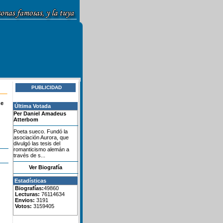
PUBLICIDAD
de
Última Votada
Per Daniel Amadeus
Atterbom
Poeta sueco. Fundó la
asociación Aurora, que
divulgó las tesis del
romanticismo alemán a
través de s...
Ver Biografía
Estadísticas
Biografías:
49860
Lecturas:
76114634
Envios:
3191
Votos:
3159405