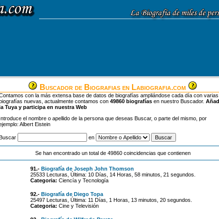
Buscador de Biografias en Labiografia.com
Contamos con la más extensa base de datos de biografías ampliándose cada día con varias
biografías nuevas, actualmente contamos con
49860 biografías
en nuestro Buscador.
Aña
la Tuya y participa en nuestra Web
Introduce el nombre o apellido de la persona que deseas Buscar, o parte del mismo, por
ejemplo: Albert Eistein
Buscar
en
Se han encontrado un total de 49860 coincidencias que contienen
91.-
Biografía de Joseph John Thomson
25533 Lecturas, Última: 10 Días, 14 Horas, 58 minutos, 21 segundos.
Categoria:
Ciencía y Tecnología
92.-
Biografía de Diego Topa
25497 Lecturas, Última: 11 Días, 1 Horas, 13 minutos, 20 segundos.
Categoria:
Cine y Televisión