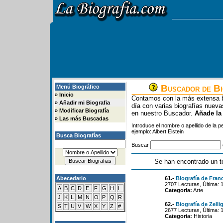
Buscador de Bi
Menú Biográfico
»
Inicio
Contamos con la más extensa b
»
Añadir mi Biografia
día con varias biografías nue
»
Modificar Biografía
en nuestro Buscador.
Añade la
»
Las más Buscadas
Introduce el nombre o apellido de la 
ejemplo: Albert Eistein
Busca Biografías
Buscar
Se han encontrado un t
Abecedario
61.-
Biografía de Fran
2707 Lecturas, Última: 
A
B
C
D
E
F
G
H
I
Categoria:
Arte
J
K
L
M
N
O
P
Q
R
62.-
Biografía de Zelli
S
T
U
V
W
X
Y
Z
#
2677 Lecturas, Última: 
Categoria:
Historia