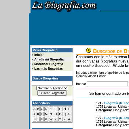
Buscador de Bi
Menú Biográfico
»
Inicio
Contamos con la más extensa b
»
Añadir mi Biografia
día con varias biografías nue
»
Modificar Biografía
en nuestro Buscador.
Añade la
»
Las más Buscadas
Introduce el nombre o apellido de la 
ejemplo: Albert Eistein
Busca Biografías
Buscar
Se han encontrado un t
Abecedario
171.-
Biografía de Za
1725 Lecturas, Última:
A
B
C
D
E
F
G
H
I
Categoria:
Cine y Tele
J
K
L
M
N
O
P
Q
R
172.-
Biografía de Za
S
T
U
V
W
X
Y
Z
#
1715 Lecturas, Última:
Categoria:
Cine y Tele