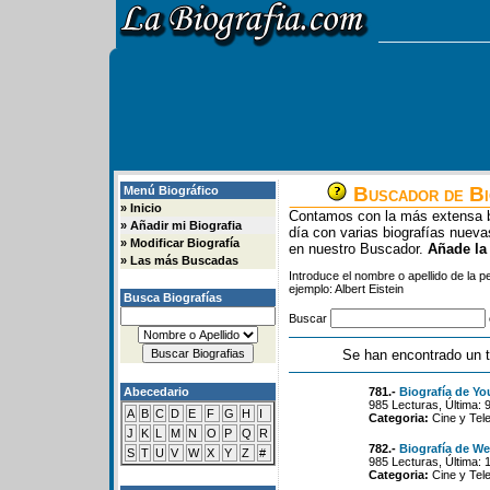
Buscador de Bi
Menú Biográfico
»
Inicio
Contamos con la más extensa b
»
Añadir mi Biografia
día con varias biografías nue
»
Modificar Biografía
en nuestro Buscador.
Añade la
»
Las más Buscadas
Introduce el nombre o apellido de la 
ejemplo: Albert Eistein
Busca Biografías
Buscar
Se han encontrado un t
Abecedario
781.-
Biografía de Yo
985 Lecturas, Última: 
A
B
C
D
E
F
G
H
I
Categoria:
Cine y Tele
J
K
L
M
N
O
P
Q
R
782.-
Biografía de W
S
T
U
V
W
X
Y
Z
#
985 Lecturas, Última: 
Categoria:
Cine y Tele