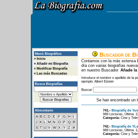
Buscador de Bi
Menú Biográfico
»
Inicio
Contamos con la más extensa b
»
Añadir mi Biografia
día con varias biografías nue
»
Modificar Biografía
en nuestro Buscador.
Añade la
»
Las más Buscadas
Introduce el nombre o apellido de la 
ejemplo: Albert Eistein
Busca Biografías
Buscar
Se han encontrado un t
Abecedario
741.-
Biografía de Yu
988 Lecturas, Última: 
A
B
C
D
E
F
G
H
I
Categoria:
Cine y Tele
J
K
L
M
N
O
P
Q
R
742.-
Biografía de YL
S
T
U
V
W
X
Y
Z
#
988 Lecturas, Última: 
Categoria:
Cine y Tele