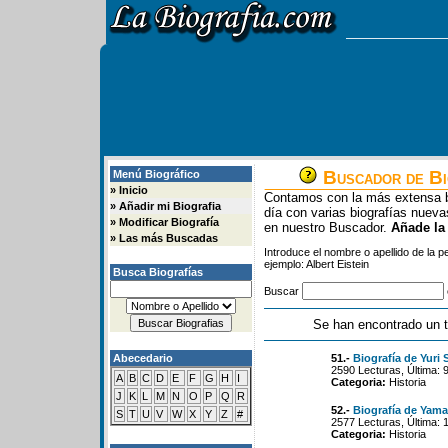
Buscador de Bi
Menú Biográfico
»
Inicio
Contamos con la más extensa b
»
Añadir mi Biografia
día con varias biografías nue
»
Modificar Biografía
en nuestro Buscador.
Añade la
»
Las más Buscadas
Introduce el nombre o apellido de la 
ejemplo: Albert Eistein
Busca Biografías
Buscar
Se han encontrado un t
Abecedario
51.-
Biografía de Yuri 
2590 Lecturas, Última: 
A
B
C
D
E
F
G
H
I
Categoria:
Historia
J
K
L
M
N
O
P
Q
R
52.-
Biografía de Yamal
S
T
U
V
W
X
Y
Z
#
2577 Lecturas, Última: 
Categoria:
Historia