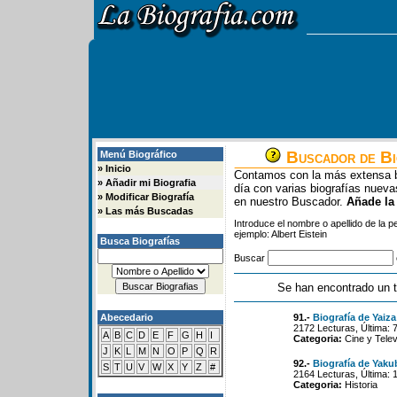
Buscador de Bi
Menú Biográfico
»
Inicio
Contamos con la más extensa b
»
Añadir mi Biografia
día con varias biografías nue
»
Modificar Biografía
en nuestro Buscador.
Añade la
»
Las más Buscadas
Introduce el nombre o apellido de la 
ejemplo: Albert Eistein
Busca Biografías
Buscar
Se han encontrado un t
Abecedario
91.-
Biografía de Yaiz
2172 Lecturas, Última: 
A
B
C
D
E
F
G
H
I
Categoria:
Cine y Telev
J
K
L
M
N
O
P
Q
R
92.-
Biografía de Yaku
S
T
U
V
W
X
Y
Z
#
2164 Lecturas, Última: 
Categoria:
Historia