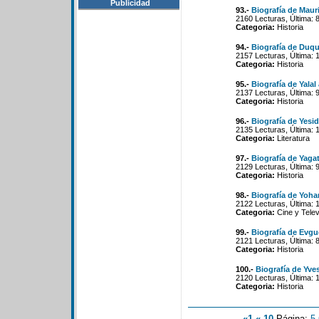
Publicidad
93.-
Biografía de Mau
2160 Lecturas, Última: 
Categoria:
Historia
94.-
Biografía de Duq
2157 Lecturas, Última: 
Categoria:
Historia
95.-
Biografía de Yalal
2137 Lecturas, Última: 
Categoria:
Historia
96.-
Biografía de Yesi
2135 Lecturas, Última: 
Categoria:
Literatura
97.-
Biografía de Yagat
2129 Lecturas, Última: 
Categoria:
Historia
98.-
Biografía de Yoh
2122 Lecturas, Última: 
Categoria:
Cine y Telev
99.-
Biografía de Evg
2121 Lecturas, Última: 
Categoria:
Historia
100.-
Biografía de Yve
2120 Lecturas, Última: 
Categoria:
Historia
«1
«-10
Página:
5
-