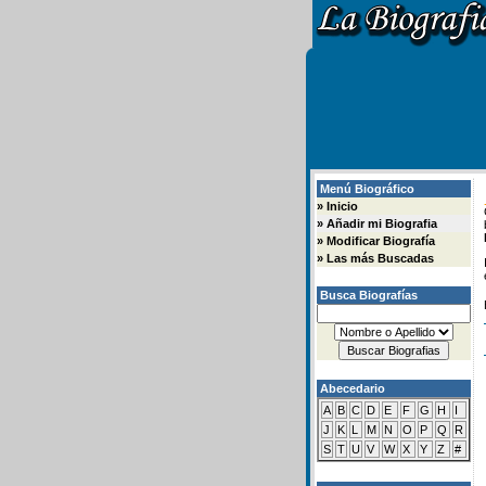
Menú Biográfico
»
Inicio
»
Añadir mi Biografia
»
Modificar Biografía
»
Las más Buscadas
Busca Biografías
Abecedario
A
B
C
D
E
F
G
H
I
J
K
L
M
N
O
P
Q
R
S
T
U
V
W
X
Y
Z
#