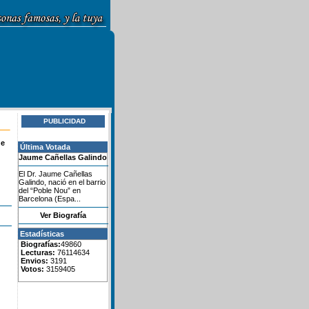
PUBLICIDAD
de
Última Votada
Jaume Cañellas Galindo
El Dr. Jaume Cañellas
Galindo, nació en el barrio
del “Poble Nou” en
Barcelona (Espa...
Ver Biografía
Estadísticas
Biografías:
49860
Lecturas:
76114634
Envios:
3191
Votos:
3159405