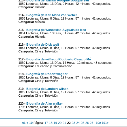
213.-
Biografía de William Adolphe Bouguereau
1859 Lecturas, Última: 13 Días, 0 Horas, 42 minutos, 42 segundos.
Categoria:
Historia
214.-
Biografía de Karl Maria von Weber
1855 Lecturas, Última: 8 Días, 19 Horas, 57 minutos, 41 segundos.
Categoria:
Música
215.-
Biografía de Wenceslao Ayguals de Izco
1851 Lecturas, Última: 13 Días, 0 Horas, 42 minutos, 42 segundos.
Categoria:
Historia
216.-
Biografía de Dick wolf
1847 Lecturas, Última: 8 Días, 19 Horas, 57 minutos, 42 segundos.
Categoria:
Cine y Televisión
217.-
Biografía de wilfredo Rigoberto Casado Mó
1830 Lecturas, Última: 13 Días, 14 Horas, 12 minutos, 43 segundos.
Categoria:
Educación y Comunicación
218.-
Biografía de Robert wagner
1820 Lecturas, Última: 8 Días, 19 Horas, 57 minutos, 41 segundos.
Categoria:
Cine y Televisión
219.-
Biografía de Lambert wilson
1819 Lecturas, Última: 8 Días, 19 Horas, 57 minutos, 42 segundos.
Categoria:
Cine y Televisión
220.-
Biografía de Alan walker
1795 Lecturas, Última: 8 Días, 19 Horas, 57 minutos, 42 segundos.
Categoria:
Cine y Televisión
«1
«-10
Página:
17
-
18
-
19
-
20
-
21
-
22
-
23
-
24
-
25
-
26
-
27
+10»
191»