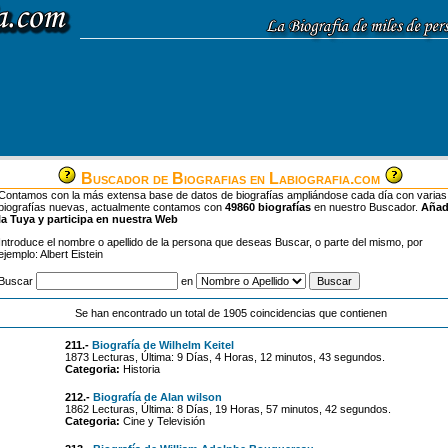
Buscador de Biografias en Labiografia.com
Contamos con la más extensa base de datos de biografías ampliándose cada día con varias
biografías nuevas, actualmente contamos con
49860 biografías
en nuestro Buscador.
Aña
la Tuya y participa en nuestra Web
Introduce el nombre o apellido de la persona que deseas Buscar, o parte del mismo, por
ejemplo: Albert Eistein
Buscar
en
Se han encontrado un total de 1905 coincidencias que contienen
211.-
Biografía de Wilhelm Keitel
1873 Lecturas, Última: 9 Días, 4 Horas, 12 minutos, 43 segundos.
Categoria:
Historia
212.-
Biografía de Alan wilson
1862 Lecturas, Última: 8 Días, 19 Horas, 57 minutos, 42 segundos.
Categoria:
Cine y Televisión