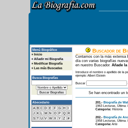
Buscador de Bi
Menú Biográfico
»
Inicio
Contamos con la más extensa b
»
Añadir mi Biografia
día con varias biografías nue
»
Modificar Biografía
en nuestro Buscador.
Añade la
»
Las más Buscadas
Introduce el nombre o apellido de la 
ejemplo: Albert Eistein
Busca Biografías
Buscar
Se han encontrado un t
Abecedario
201.-
Biografía de Wal
1963 Lecturas, Última:
A
B
C
D
E
F
G
H
I
Categoria:
Historia
J
K
L
M
N
O
P
Q
R
202.-
Biografía de An
S
T
U
V
W
X
Y
Z
#
1958 Lecturas, Última:
Categoria:
Arte