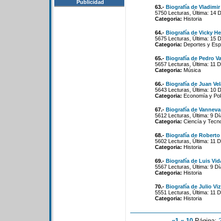
Publicidad
63.-
Biografía de Vladimir
5750 Lecturas, Última: 14 
Categoria:
Historia
64.-
Biografía de Vicky H
5675 Lecturas, Última: 15 
Categoria:
Deportes y Esp
65.-
Biografía de Pedro V
5657 Lecturas, Última: 11 
Categoria:
Música
66.-
Biografía de Juan Ve
5643 Lecturas, Última: 10 
Categoria:
Economía y Polí
67.-
Biografía de Vanneva
5612 Lecturas, Última: 9 D
Categoria:
Ciencía y Tecno
68.-
Biografía de Roberto
5602 Lecturas, Última: 11 
Categoria:
Historia
69.-
Biografía de Luis Vid
5567 Lecturas, Última: 9 D
Categoria:
Historia
70.-
Biografía de Julio V
5551 Lecturas, Última: 11 
Categoria:
Historia
«1
«-10
Página: