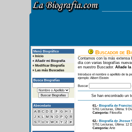
Buscador de Bi
Menú Biográfico
»
Inicio
Contamos con la más extensa b
»
Añadir mi Biografia
día con varias biografías nue
»
Modificar Biografía
en nuestro Buscador.
Añade la
»
Las más Buscadas
Introduce el nombre o apellido de la 
ejemplo: Albert Eistein
Busca Biografías
Buscar
Se han encontrado un t
Abecedario
61.-
Biografía de Francis
5761 Lecturas, Última: 9 D
A
B
C
D
E
F
G
H
I
Categoria:
Filosofía
J
K
L
M
N
O
P
Q
R
62.-
Biografía de Jhosue V
S
T
U
V
W
X
Y
Z
#
5751 Lecturas, Última: 12 
Categoria:
Arte