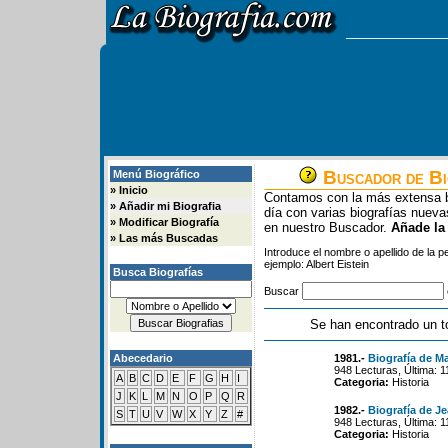
Buscador de Bi
Menú Biográfico
»
Inicio
Contamos con la más extensa b
»
Añadir mi Biografia
día con varias biografías nue
»
Modificar Biografía
en nuestro Buscador.
Añade la
»
Las más Buscadas
Introduce el nombre o apellido de la 
ejemplo: Albert Eistein
Busca Biografías
Buscar
Se han encontrado un t
Abecedario
1981.-
Biografía de Ma
948 Lecturas, Última: 
A
B
C
D
E
F
G
H
I
Categoria:
Historia
J
K
L
M
N
O
P
Q
R
1982.-
Biografía de J
S
T
U
V
W
X
Y
Z
#
948 Lecturas, Última: 
Categoria:
Historia