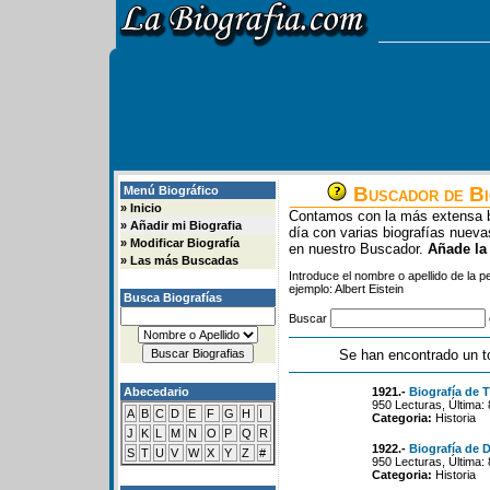
Buscador de Bi
Menú Biográfico
»
Inicio
Contamos con la más extensa b
»
Añadir mi Biografia
día con varias biografías nue
»
Modificar Biografía
en nuestro Buscador.
Añade la
»
Las más Buscadas
Introduce el nombre o apellido de la 
ejemplo: Albert Eistein
Busca Biografías
Buscar
Se han encontrado un t
Abecedario
1921.-
Biografía de
950 Lecturas, Última:
A
B
C
D
E
F
G
H
I
Categoria:
Historia
J
K
L
M
N
O
P
Q
R
1922.-
Biografía de
S
T
U
V
W
X
Y
Z
#
950 Lecturas, Última:
Categoria:
Historia