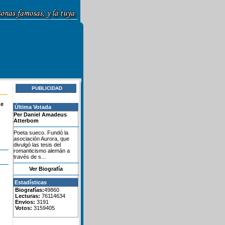
PUBLICIDAD
de
Última Votada
Per Daniel Amadeus
Atterbom
Poeta sueco. Fundó la
asociación Aurora, que
divulgó las tesis del
romanticismo alemán a
través de s...
Ver Biografía
Estadísticas
Biografías:
49860
Lecturas:
76114634
Envios:
3191
Votos:
3159405