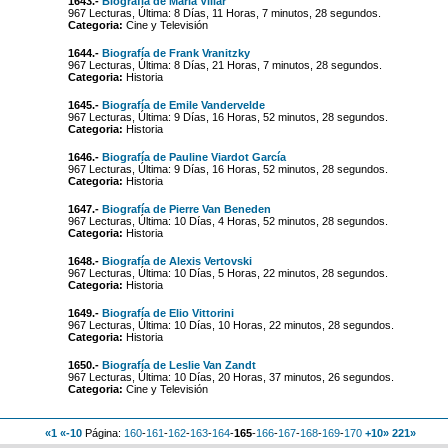
1643.-
Biografía de María Villar
967 Lecturas, Última: 8 Días, 11 Horas, 7 minutos, 28 segundos.
Categoria:
Cine y Televisión
1644.-
Biografía de Frank Vranitzky
967 Lecturas, Última: 8 Días, 21 Horas, 7 minutos, 28 segundos.
Categoria:
Historia
1645.-
Biografía de Emile Vandervelde
967 Lecturas, Última: 9 Días, 16 Horas, 52 minutos, 28 segundos.
Categoria:
Historia
1646.-
Biografía de Pauline Viardot García
967 Lecturas, Última: 9 Días, 16 Horas, 52 minutos, 28 segundos.
Categoria:
Historia
1647.-
Biografía de Pierre Van Beneden
967 Lecturas, Última: 10 Días, 4 Horas, 52 minutos, 28 segundos.
Categoria:
Historia
1648.-
Biografía de Alexis Vertovski
967 Lecturas, Última: 10 Días, 5 Horas, 22 minutos, 28 segundos.
Categoria:
Historia
1649.-
Biografía de Elio Vittorini
967 Lecturas, Última: 10 Días, 10 Horas, 22 minutos, 28 segundos.
Categoria:
Historia
1650.-
Biografía de Leslie Van Zandt
967 Lecturas, Última: 10 Días, 20 Horas, 37 minutos, 26 segundos.
Categoria:
Cine y Televisión
«1
«-10
Página:
160
-
161
-
162
-
163
-
164
-
165
-
166
-
167
-
168
-
169
-
170
+10»
221»