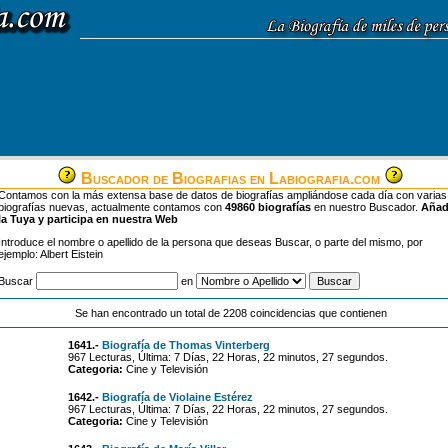
Buscador de Biografias en Labiografia.com
Contamos con la más extensa base de datos de biografías ampliándose cada día con varias
biografías nuevas, actualmente contamos con
49860 biografías
en nuestro Buscador.
Aña
la Tuya y participa en nuestra Web
Introduce el nombre o apellido de la persona que deseas Buscar, o parte del mismo, por
ejemplo: Albert Eistein
Buscar
en
Se han encontrado un total de 2208 coincidencias que contienen
1641.-
Biografía de Thomas Vinterberg
967 Lecturas, Última: 7 Días, 22 Horas, 22 minutos, 27 segundos.
Categoria:
Cine y Televisión
1642.-
Biografía de Violaine Estérez
967 Lecturas, Última: 7 Días, 22 Horas, 22 minutos, 27 segundos.
Categoria:
Cine y Televisión