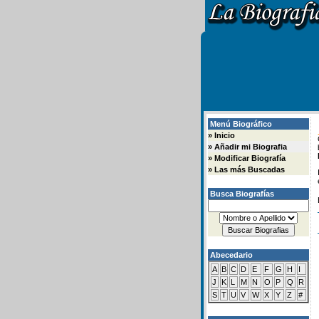
Menú Biográfico
»
Inicio
»
Añadir mi Biografia
»
Modificar Biografía
»
Las más Buscadas
Busca Biografías
Abecedario
A
B
C
D
E
F
G
H
I
J
K
L
M
N
O
P
Q
R
S
T
U
V
W
X
Y
Z
#