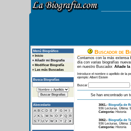
Buscador de Bi
Menú Biográfico
»
Inicio
Contamos con la más extensa b
»
Añadir mi Biografia
día con varias biografías nue
»
Modificar Biografía
en nuestro Buscador.
Añade la
»
Las más Buscadas
Introduce el nombre o apellido de la 
ejemplo: Albert Eistein
Busca Biografías
Buscar
Se han encontrado un t
Abecedario
3061.-
Biografía de R
936 Lecturas, Última: 
A
B
C
D
E
F
G
H
I
Categoria:
Historia
J
K
L
M
N
O
P
Q
R
3062.-
Biografía de T
S
T
U
V
W
X
Y
Z
#
936 Lecturas, Última: 
Categoria:
Historia