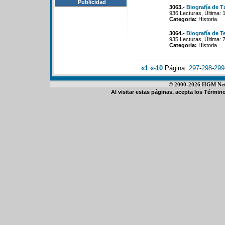
Publicidad
3063.-
Biografía de T
936 Lecturas, Última: 
Categoria:
Historia
3064.-
Biografía de T
935 Lecturas, Última: 
Categoria:
Historia
«1
«-10
Página:
297
-
298
-
299
© 2000-2026 HGM Netwo
Al visitar estas páginas, acepta los
Término