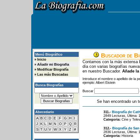
Buscador de Bi
Menú Biográfico
»
Inicio
Contamos con la más extensa b
»
Añadir mi Biografia
día con varias biografías nue
»
Modificar Biografía
en nuestro Buscador.
Añade la
»
Las más Buscadas
Introduce el nombre o apellido de la 
ejemplo: Albert Eistein
Busca Biografías
Buscar
Se han encontrado un t
Abecedario
311.-
Biografía de Cat
2849 Lecturas, Última: 
A
B
C
D
E
F
G
H
I
Categoria:
Cine y Telev
J
K
L
M
N
O
P
Q
R
312.-
Biografía de San
S
T
U
V
W
X
Y
Z
#
2836 Lecturas, Última: 
Categoria:
Historia