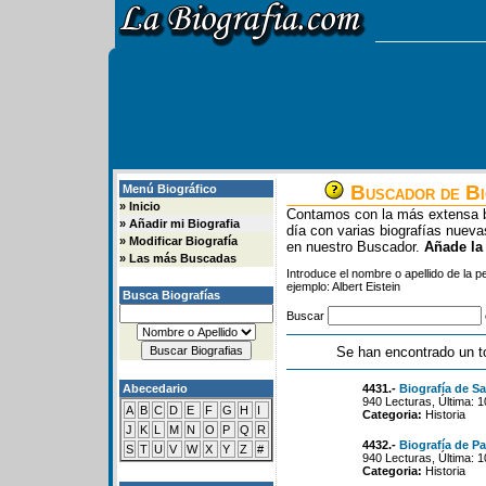
Buscador de Bi
Menú Biográfico
»
Inicio
Contamos con la más extensa b
»
Añadir mi Biografia
día con varias biografías nue
»
Modificar Biografía
en nuestro Buscador.
Añade la
»
Las más Buscadas
Introduce el nombre o apellido de la 
ejemplo: Albert Eistein
Busca Biografías
Buscar
Se han encontrado un t
Abecedario
4431.-
Biografía de S
940 Lecturas, Última: 
A
B
C
D
E
F
G
H
I
Categoria:
Historia
J
K
L
M
N
O
P
Q
R
4432.-
Biografía de P
S
T
U
V
W
X
Y
Z
#
940 Lecturas, Última: 
Categoria:
Historia