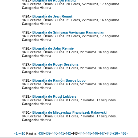
4423.-
Biografía de Rudolf Harbig
940 Lecturas, Última: 7 Días, 20 Horas, 52 minutos, 17 segundos.
Categoria:
Historia
4424.-
Biografía de Jean Renart
940 Lecturas, Última: 7 Días, 21 Horas, 22 minutos, 16 segundos.
Categoria:
Historia
4425.-
Biografía de Srinivasa Aayiangar Ramanujan
940 Lecturas, Última: 7 Días, 23 Horas, 22 minutos, 17 segundos.
Categoria:
Historia
4426.-
Biografía de John Rennie
940 Lecturas, Última: 8 Días, 2 Horas, 22 minutos, 16 segundos.
Categoria:
Historia
4427.-
Biografía de Roger Sessions
940 Lecturas, Última: 8 Días, 2 Horas, 22 minutos, 16 segundos.
Categoria:
Historia
4428.-
Biografía de Ramón Barros Luco
940 Lecturas, Última: 8 Días, 6 Horas, 52 minutos, 16 segundos.
Categoria:
Historia
4429.-
Biografía de Ruud Lubbers
940 Lecturas, Última: 8 Días, 8 Horas, 7 minutos, 17 segundos.
Categoria:
Historia
4430.-
Biografía de Mieczyslaw Franciszek Rakowski
940 Lecturas, Última: 8 Días, 8 Horas, 7 minutos, 17 segundos.
Categoria:
Historia
«1
«-10
Página:
438
-
439
-
440
-
441
-
442
-
443
-
444
-
445
-
446
-
447
-
448
+10»
466»