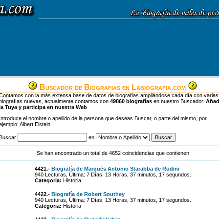
Buscador de Biografias en Labiografia.com
Contamos con la más extensa base de datos de biografías ampliándose cada día con varias
biografías nuevas, actualmente contamos con
49860 biografías
en nuestro Buscador.
Aña
la Tuya y participa en nuestra Web
Introduce el nombre o apellido de la persona que deseas Buscar, o parte del mismo, por
ejemplo: Albert Eistein
Buscar
en
Se han encontrado un total de 4652 coincidencias que contienen
4421.-
Biografía de Marqués Antonio Starabba de Rudini
940 Lecturas, Última: 7 Días, 13 Horas, 37 minutos, 17 segundos.
Categoria:
Historia
4422.-
Biografía de Robert Southey
940 Lecturas, Última: 7 Días, 13 Horas, 37 minutos, 17 segundos.
Categoria:
Historia