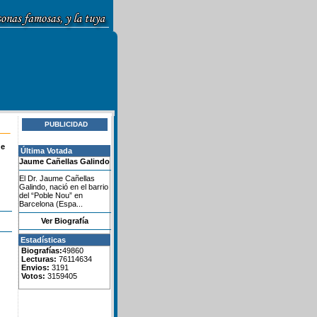
PUBLICIDAD
de
Última Votada
Jaume Cañellas Galindo
El Dr. Jaume Cañellas
Galindo, nació en el barrio
del “Poble Nou” en
Barcelona (Espa...
Ver Biografía
Estadísticas
Biografías:
49860
Lecturas:
76114634
Envios:
3191
Votos:
3159405