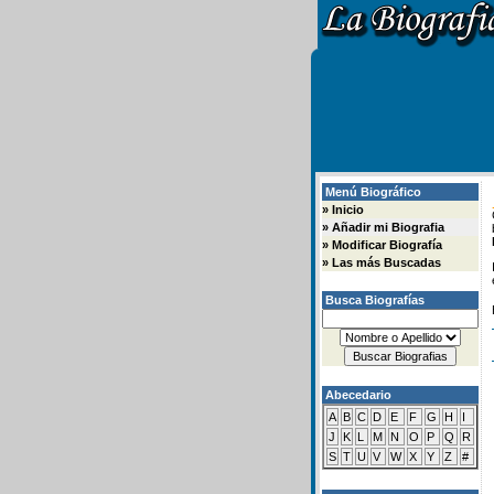
Menú Biográfico
»
Inicio
»
Añadir mi Biografia
»
Modificar Biografía
»
Las más Buscadas
Busca Biografías
Abecedario
A
B
C
D
E
F
G
H
I
J
K
L
M
N
O
P
Q
R
S
T
U
V
W
X
Y
Z
#