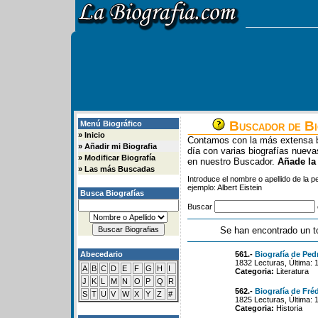
Buscador de Bi
Menú Biográfico
»
Inicio
Contamos con la más extensa b
»
Añadir mi Biografia
día con varias biografías nue
»
Modificar Biografía
en nuestro Buscador.
Añade la
»
Las más Buscadas
Introduce el nombre o apellido de la 
ejemplo: Albert Eistein
Busca Biografías
Buscar
Se han encontrado un t
Abecedario
561.-
Biografía de Ped
1832 Lecturas, Última: 
A
B
C
D
E
F
G
H
I
Categoria:
Literatura
J
K
L
M
N
O
P
Q
R
562.-
Biografía de Fré
S
T
U
V
W
X
Y
Z
#
1825 Lecturas, Última: 
Categoria:
Historia