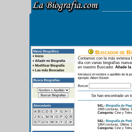
Buscador de Bi
Menú Biográfico
»
Inicio
Contamos con la más extensa b
»
Añadir mi Biografia
día con varias biografías nue
»
Modificar Biografía
en nuestro Buscador.
Añade la
»
Las más Buscadas
Introduce el nombre o apellido de la 
ejemplo: Albert Eistein
Busca Biografías
Buscar
Se han encontrado un t
Abecedario
541.-
Biografía de Paq
1865 Lecturas, Última: 
A
B
C
D
E
F
G
H
I
Categoria:
Cine y Telev
J
K
L
M
N
O
P
Q
R
542.-
Biografía de Ped
S
T
U
V
W
X
Y
Z
#
1864 Lecturas, Última: 
Categoria:
Cine y Telev