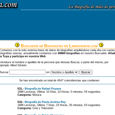
Buscador de Biografias en Labiografia.com
Contamos con la más extensa base de datos de biografías ampliándose cada día con varias
biografías nuevas, actualmente contamos con
49860 biografías
en nuestro Buscador.
Aña
la Tuya y participa en nuestra Web
Introduce el nombre o apellido de la persona que deseas Buscar, o parte del mismo, por
ejemplo: Albert Eistein
Buscar
en
Se han encontrado un total de 4547 coincidencias que contienen
531.-
Biografía de Rafael Puyana
1888 Lecturas, Última: 10 Días, 10 Horas, 5 minutos, 54 segundos.
Categoria:
Música
532.-
Biografía de Paola Andrea Rey
1886 Lecturas, Última: 7 Días, 23 Horas, 35 minutos, 53 segundos.
Categoria:
Cine y Televisión