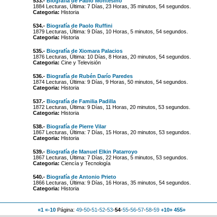
533.-
Biografía de Pablo Montesino
1884 Lecturas, Última: 7 Días, 23 Horas, 35 minutos, 54 segundos.
Categoria:
Historia
534.-
Biografía de Paolo Ruffini
1879 Lecturas, Última: 9 Días, 10 Horas, 5 minutos, 54 segundos.
Categoria:
Historia
535.-
Biografía de Xiomara Palacios
1876 Lecturas, Última: 10 Días, 8 Horas, 20 minutos, 54 segundos.
Categoria:
Cine y Televisión
536.-
Biografía de Rubén Darío Paredes
1874 Lecturas, Última: 9 Días, 9 Horas, 50 minutos, 54 segundos.
Categoria:
Historia
537.-
Biografía de Familia Padilla
1872 Lecturas, Última: 9 Días, 11 Horas, 20 minutos, 53 segundos.
Categoria:
Historia
538.-
Biografía de Pierre Vilar
1867 Lecturas, Última: 7 Días, 15 Horas, 20 minutos, 53 segundos.
Categoria:
Historia
539.-
Biografía de Manuel Elkin Patarroyo
1867 Lecturas, Última: 7 Días, 22 Horas, 5 minutos, 53 segundos.
Categoria:
Ciencía y Tecnología
540.-
Biografía de Antonio Prieto
1866 Lecturas, Última: 9 Días, 16 Horas, 35 minutos, 54 segundos.
Categoria:
Historia
«1
«-10
Página:
49
-
50
-
51
-
52
-
53
-
54
-
55
-
56
-
57
-
58
-
59
+10»
455»