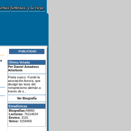
PUBLICIDAD
de
Última Votada
Per Daniel Amadeus
Atterbom
Poeta sueco. Fundó la
asociación Aurora, que
divulgó las tesis del
romanticismo alemán a
través de s...
Ver Biografía
Estadísticas
Biografías:
49860
Lecturas:
76114634
Envios:
3191
Votos:
3159405