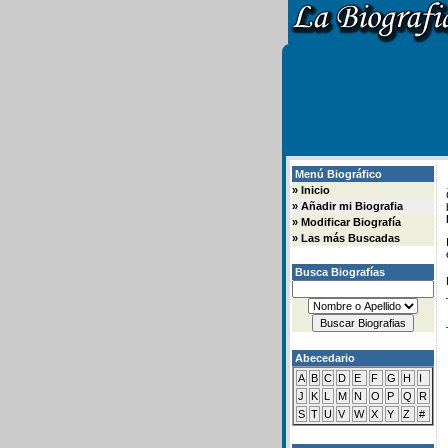
Menú Biográfico
»
Inicio
»
Añadir mi Biografia
»
Modificar Biografía
»
Las más Buscadas
Busca Biografías
Abecedario
A
B
C
D
E
F
G
H
I
J
K
L
M
N
O
P
Q
R
S
T
U
V
W
X
Y
Z
#