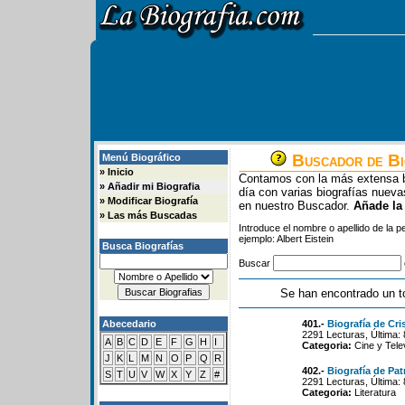
Buscador de Bi
Menú Biográfico
»
Inicio
Contamos con la más extensa b
»
Añadir mi Biografia
día con varias biografías nue
»
Modificar Biografía
en nuestro Buscador.
Añade la
»
Las más Buscadas
Introduce el nombre o apellido de la 
ejemplo: Albert Eistein
Busca Biografías
Buscar
Se han encontrado un t
Abecedario
401.-
Biografía de Cri
2291 Lecturas, Última:
A
B
C
D
E
F
G
H
I
Categoria:
Cine y Tele
J
K
L
M
N
O
P
Q
R
402.-
Biografía de Pat
S
T
U
V
W
X
Y
Z
#
2291 Lecturas, Última:
Categoria:
Literatura