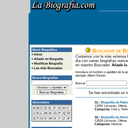
Buscador de Bi
Menú Biográfico
»
Inicio
Contamos con la más extensa b
»
Añadir mi Biografia
día con varias biografías nue
»
Modificar Biografía
en nuestro Buscador.
Añade la
»
Las más Buscadas
Introduce el nombre o apellido de la 
ejemplo: Albert Eistein
Busca Biografías
Buscar
Se han encontrado un t
Abecedario
31.-
Biografía de Pabl
12992 Lecturas, Última:
A
B
C
D
E
F
G
H
I
Categoria:
Cine y Telev
J
K
L
M
N
O
P
Q
R
32.-
Biografía de Henri
S
T
U
V
W
X
Y
Z
#
12828 Lecturas, Última:
Categoria:
Historia