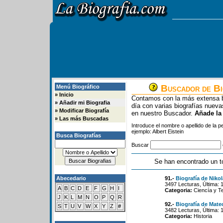
Buscador de Bi
Menú Biográfico
»
Inicio
Contamos con la más extensa b
»
Añadir mi Biografia
día con varias biografías nue
»
Modificar Biografía
en nuestro Buscador.
Añade la
»
Las más Buscadas
Introduce el nombre o apellido de la 
ejemplo: Albert Eistein
Busca Biografías
Buscar
Se han encontrado un t
Abecedario
91.-
Biografía de Niko
3497 Lecturas, Última: 
A
B
C
D
E
F
G
H
I
Categoria:
Ciencía y T
J
K
L
M
N
O
P
Q
R
92.-
Biografía de Mate
S
T
U
V
W
X
Y
Z
#
3482 Lecturas, Última: 
Categoria:
Historia