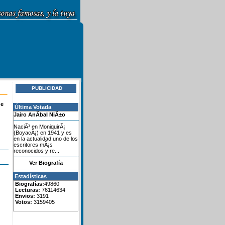
PUBLICIDAD
de
Última Votada
Jairo AnÃ­bal NiÃ±o
NaciÃ³ en MoniquirÃ¡
(BoyacÃ¡) en 1941 y es
en la actualidad uno de los
escritores mÃ¡s
reconocidos y re...
Ver Biografía
Estadísticas
Biografías:
49860
Lecturas:
76114634
Envios:
3191
Votos:
3159405