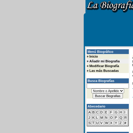
Menú Biográfico
»
Inicio
»
Añadir mi Biografia
»
Modificar Biografía
»
Las más Buscadas
Busca Biografías
Abecedario
A
B
C
D
E
F
G
H
I
J
K
L
M
N
O
P
Q
R
S
T
U
V
W
X
Y
Z
#