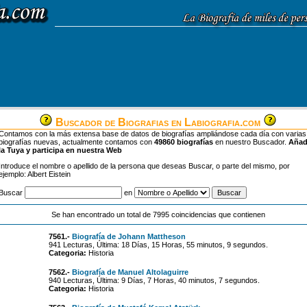
Buscador de Biografias en Labiografia.com
Contamos con la más extensa base de datos de biografías ampliándose cada día con varias
biografías nuevas, actualmente contamos con
49860 biografías
en nuestro Buscador.
Aña
la Tuya y participa en nuestra Web
Introduce el nombre o apellido de la persona que deseas Buscar, o parte del mismo, por
ejemplo: Albert Eistein
Buscar
en
Se han encontrado un total de 7995 coincidencias que contienen
7561.-
Biografía de Johann Mattheson
941 Lecturas, Última: 18 Días, 15 Horas, 55 minutos, 9 segundos.
Categoria:
Historia
7562.-
Biografía de Manuel Altolaguirre
940 Lecturas, Última: 9 Días, 7 Horas, 40 minutos, 7 segundos.
Categoria:
Historia