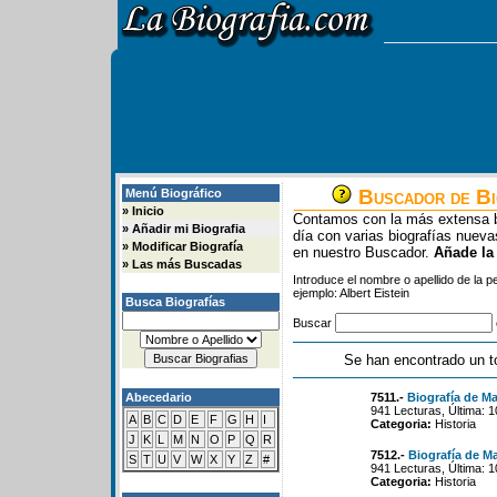
Buscador de Bi
Menú Biográfico
»
Inicio
Contamos con la más extensa b
»
Añadir mi Biografia
día con varias biografías nue
»
Modificar Biografía
en nuestro Buscador.
Añade la
»
Las más Buscadas
Introduce el nombre o apellido de la 
ejemplo: Albert Eistein
Busca Biografías
Buscar
Se han encontrado un t
Abecedario
7511.-
Biografía de M
941 Lecturas, Última: 
A
B
C
D
E
F
G
H
I
Categoria:
Historia
J
K
L
M
N
O
P
Q
R
7512.-
Biografía de Ma
S
T
U
V
W
X
Y
Z
#
941 Lecturas, Última: 
Categoria:
Historia