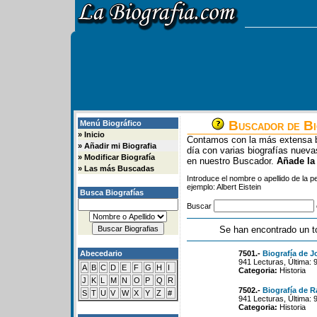
Buscador de Bi
Menú Biográfico
»
Inicio
Contamos con la más extensa b
»
Añadir mi Biografia
día con varias biografías nue
»
Modificar Biografía
en nuestro Buscador.
Añade la
»
Las más Buscadas
Introduce el nombre o apellido de la 
ejemplo: Albert Eistein
Busca Biografías
Buscar
Se han encontrado un t
Abecedario
7501.-
Biografía de J
941 Lecturas, Última: 
A
B
C
D
E
F
G
H
I
Categoria:
Historia
J
K
L
M
N
O
P
Q
R
7502.-
Biografía de 
S
T
U
V
W
X
Y
Z
#
941 Lecturas, Última: 
Categoria:
Historia