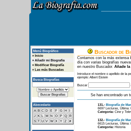
Buscador de Bi
Menú Biográfico
»
Inicio
Contamos con la más extensa b
»
Añadir mi Biografia
día con varias biografías nue
»
Modificar Biografía
en nuestro Buscador.
Añade la
»
Las más Buscadas
Introduce el nombre o apellido de la 
ejemplo: Albert Eistein
Busca Biografías
Buscar
Se han encontrado un t
Abecedario
131.-
Biografía de Ma
6697 Lecturas, Última:
A
B
C
D
E
F
G
H
I
Categoria:
Cine y Tele
J
K
L
M
N
O
P
Q
R
132.-
Biografía de Ma
S
T
U
V
W
X
Y
Z
#
6615 Lecturas, Última:
Categoria:
Historia