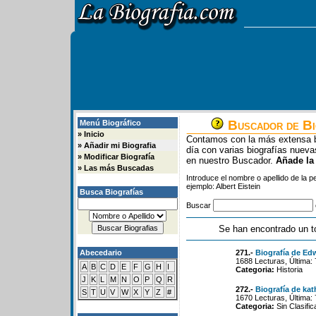
Buscador de Bi
Menú Biográfico
»
Inicio
Contamos con la más extensa b
»
Añadir mi Biografia
día con varias biografías nue
»
Modificar Biografía
en nuestro Buscador.
Añade la
»
Las más Buscadas
Introduce el nombre o apellido de la 
ejemplo: Albert Eistein
Busca Biografías
Buscar
Se han encontrado un t
Abecedario
271.-
Biografía de Ed
1688 Lecturas, Última:
A
B
C
D
E
F
G
H
I
Categoria:
Historia
J
K
L
M
N
O
P
Q
R
272.-
Biografía de ka
S
T
U
V
W
X
Y
Z
#
1670 Lecturas, Última:
Categoria:
Sin Clasific