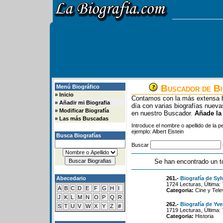
Buscador de Bi
Menú Biográfico
»
Inicio
Contamos con la más extensa b
»
Añadir mi Biografia
día con varias biografías nue
»
Modificar Biografía
en nuestro Buscador.
Añade la
»
Las más Buscadas
Introduce el nombre o apellido de la 
ejemplo: Albert Eistein
Busca Biografías
Buscar
Se han encontrado un t
Abecedario
261.-
Biografía de Sylv
1724 Lecturas, Última:
A
B
C
D
E
F
G
H
I
Categoria:
Cine y Tele
J
K
L
M
N
O
P
Q
R
262.-
Biografía de Yv
S
T
U
V
W
X
Y
Z
#
1719 Lecturas, Última:
Categoria:
Historia