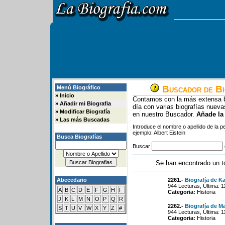
Buscador de Bi
Menú Biográfico
»
Inicio
Contamos con la más extensa b
»
Añadir mi Biografia
día con varias biografías nue
»
Modificar Biografía
en nuestro Buscador.
Añade la
»
Las más Buscadas
Introduce el nombre o apellido de la 
ejemplo: Albert Eistein
Busca Biografías
Buscar
Se han encontrado un t
Abecedario
2261.-
Biografía de Ka
944 Lecturas, Última: 
A
B
C
D
E
F
G
H
I
Categoria:
Historia
J
K
L
M
N
O
P
Q
R
2262.-
Biografía de M
S
T
U
V
W
X
Y
Z
#
944 Lecturas, Última: 
Categoria:
Historia