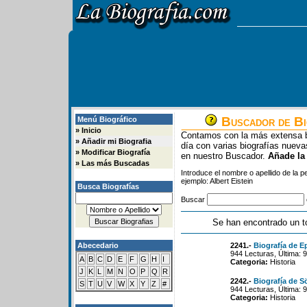
Buscador de Bi
Menú Biográfico
»
Inicio
Contamos con la más extensa b
»
Añadir mi Biografia
día con varias biografías nue
»
Modificar Biografía
en nuestro Buscador.
Añade la
»
Las más Buscadas
Introduce el nombre o apellido de la 
ejemplo: Albert Eistein
Busca Biografías
Buscar
Se han encontrado un t
Abecedario
2241.-
Biografía de E
944 Lecturas, Última: 
A
B
C
D
E
F
G
H
I
Categoria:
Historia
J
K
L
M
N
O
P
Q
R
2242.-
Biografía de S
S
T
U
V
W
X
Y
Z
#
944 Lecturas, Última: 
Categoria:
Historia