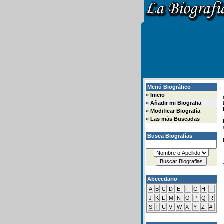
Menú Biográfico
»
Inicio
»
Añadir mi Biografia
»
Modificar Biografía
»
Las más Buscadas
Busca Biografías
Abecedario
A
B
C
D
E
F
G
H
I
J
K
L
M
N
O
P
Q
R
S
T
U
V
W
X
Y
Z
#