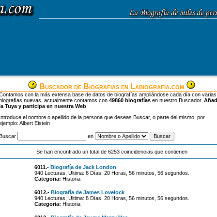
Buscador de Biografias en Labiografia.com
Contamos con la más extensa base de datos de biografías ampliándose cada día con varias
biografías nuevas, actualmente contamos con
49860 biografías
en nuestro Buscador.
Aña
la Tuya y participa en nuestra Web
Introduce el nombre o apellido de la persona que deseas Buscar, o parte del mismo, por
ejemplo: Albert Eistein
Buscar
en
Se han encontrado un total de 6253 coincidencias que contienen
6011.-
Biografía de Jack London
940 Lecturas, Última: 8 Días, 20 Horas, 56 minutos, 56 segundos.
Categoria:
Historia
6012.-
Biografía de James Lovelock
940 Lecturas, Última: 8 Días, 20 Horas, 56 minutos, 56 segundos.
Categoria:
Historia