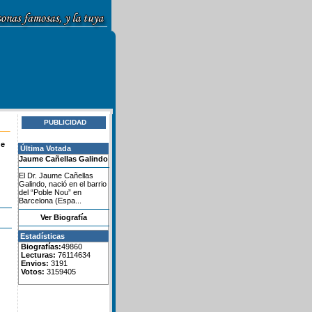
PUBLICIDAD
de
Última Votada
Jaume Cañellas Galindo
El Dr. Jaume Cañellas
Galindo, nació en el barrio
del “Poble Nou” en
Barcelona (Espa...
Ver Biografía
Estadísticas
Biografías:
49860
Lecturas:
76114634
Envios:
3191
Votos:
3159405