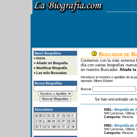
Buscador de Bi
Menú Biográfico
»
Inicio
Contamos con la más extensa b
»
Añadir mi Biografia
día con varias biografías nue
»
Modificar Biografía
en nuestro Buscador.
Añade la
»
Las más Buscadas
Introduce el nombre o apellido de la 
ejemplo: Albert Eistein
Busca Biografías
Buscar
Se han encontrado un t
Abecedario
5981.-
Biografía de 
940 Lecturas, Última:
A
B
C
D
E
F
G
H
I
Categoria:
Historia
J
K
L
M
N
O
P
Q
R
5982.-
Biografía de J
S
T
U
V
W
X
Y
Z
#
940 Lecturas, Última:
Categoria:
Historia