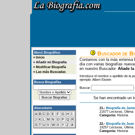
Buscador de Bi
Menú Biográfico
»
Inicio
Contamos con la más extensa b
»
Añadir mi Biografia
día con varias biografías nue
»
Modificar Biografía
en nuestro Buscador.
Añade la
»
Las más Buscadas
Introduce el nombre o apellido de la 
ejemplo: Albert Eistein
Busca Biografías
Buscar
Se han encontrado un t
Abecedario
21.-
Biografía de Javie
21677 Lecturas, Última:
A
B
C
D
E
F
G
H
I
Categoria:
Historia
J
K
L
M
N
O
P
Q
R
22.-
Biografía de Juan
S
T
U
V
W
X
Y
Z
#
19257 Lecturas, Última:
Categoria:
Historia