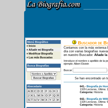
Buscador de Bi
Menú Biográfico
»
Inicio
Contamos con la más extensa b
»
Añadir mi Biografia
día con varias biografías nue
»
Modificar Biografía
en nuestro Buscador.
Añade la
»
Las más Buscadas
Introduce el nombre o apellido de la 
ejemplo: Albert Eistein
Busca Biografías
Buscar
Se han encontrado un t
Abecedario
641.-
Biografía de Ho
1329 Lecturas, Última: 
A
B
C
D
E
F
G
H
I
Categoria:
Historia
J
K
L
M
N
O
P
Q
R
642.-
Biografía de Wil
S
T
U
V
W
X
Y
Z
#
1328 Lecturas, Última: 
Categoria:
Historia