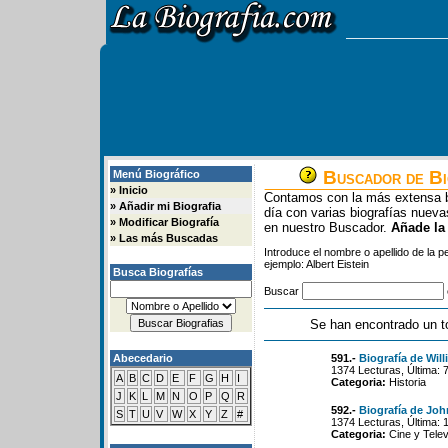
Buscador de Bi
Menú Biográfico
»
Inicio
Contamos con la más extensa b
»
Añadir mi Biografia
día con varias biografías nue
»
Modificar Biografía
en nuestro Buscador.
Añade la
»
Las más Buscadas
Introduce el nombre o apellido de la 
ejemplo: Albert Eistein
Busca Biografías
Buscar
Se han encontrado un t
Abecedario
591.-
Biografía de Wil
1374 Lecturas, Última: 
A
B
C
D
E
F
G
H
I
Categoria:
Historia
J
K
L
M
N
O
P
Q
R
592.-
Biografía de Jo
S
T
U
V
W
X
Y
Z
#
1374 Lecturas, Última: 
Categoria:
Cine y Telev