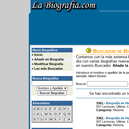
Buscador de Bi
Menú Biográfico
»
Inicio
Contamos con la más extensa b
»
Añadir mi Biografia
día con varias biografías nue
»
Modificar Biografía
en nuestro Buscador.
Añade la
»
Las más Buscadas
Introduce el nombre o apellido de la 
ejemplo: Albert Eistein
Busca Biografías
Buscar
Se han encontrado un t
Abecedario
3361.-
Biografía de Hi
937 Lecturas, Última: 
A
B
C
D
E
F
G
H
I
Categoria:
Historia
J
K
L
M
N
O
P
Q
R
3362.-
Biografía de Hi
S
T
U
V
W
X
Y
Z
#
937 Lecturas, Última: 
Categoria:
Historia