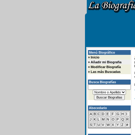
Menú Biográfico
»
Inicio
»
Añadir mi Biografia
»
Modificar Biografía
»
Las más Buscadas
Busca Biografías
Abecedario
A
B
C
D
E
F
G
H
I
J
K
L
M
N
O
P
Q
R
S
T
U
V
W
X
Y
Z
#