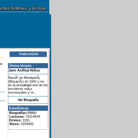
PUBLICIDAD
de
Última Votada
Jairo AnÃ­bal NiÃ±o
NaciÃ³ en MoniquirÃ¡
(BoyacÃ¡) en 1941 y es
en la actualidad uno de los
escritores mÃ¡s
reconocidos y re...
Ver Biografía
Estadísticas
Biografías:
49860
Lecturas:
76114634
Envios:
3191
Votos:
3159405