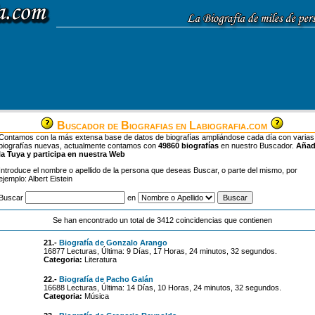
Buscador de Biografias en Labiografia.com
Contamos con la más extensa base de datos de biografías ampliándose cada día con varias
biografías nuevas, actualmente contamos con
49860 biografías
en nuestro Buscador.
Aña
la Tuya y participa en nuestra Web
Introduce el nombre o apellido de la persona que deseas Buscar, o parte del mismo, por
ejemplo: Albert Eistein
Buscar
en
Se han encontrado un total de 3412 coincidencias que contienen
21.-
Biografía de Gonzalo Arango
16877 Lecturas, Última: 9 Días, 17 Horas, 24 minutos, 32 segundos.
Categoria:
Literatura
22.-
Biografía de Pacho Galán
16688 Lecturas, Última: 14 Días, 10 Horas, 24 minutos, 32 segundos.
Categoria:
Música