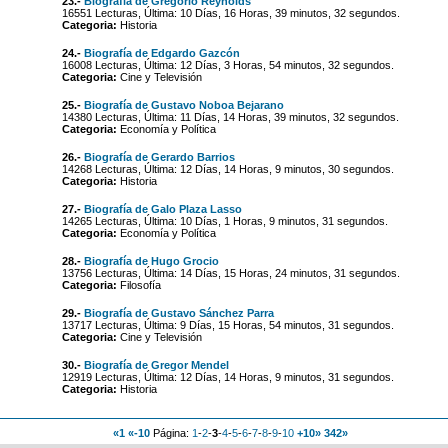
23.-
Biografía de Gregorio Reynolds
16551 Lecturas, Última: 10 Días, 16 Horas, 39 minutos, 32 segundos.
Categoria:
Historia
24.-
Biografía de Edgardo Gazcón
16008 Lecturas, Última: 12 Días, 3 Horas, 54 minutos, 32 segundos.
Categoria:
Cine y Televisión
25.-
Biografía de Gustavo Noboa Bejarano
14380 Lecturas, Última: 11 Días, 14 Horas, 39 minutos, 32 segundos.
Categoria:
Economía y Política
26.-
Biografía de Gerardo Barrios
14268 Lecturas, Última: 12 Días, 14 Horas, 9 minutos, 30 segundos.
Categoria:
Historia
27.-
Biografía de Galo Plaza Lasso
14265 Lecturas, Última: 10 Días, 1 Horas, 9 minutos, 31 segundos.
Categoria:
Economía y Política
28.-
Biografía de Hugo Grocio
13756 Lecturas, Última: 14 Días, 15 Horas, 24 minutos, 31 segundos.
Categoria:
Filosofía
29.-
Biografía de Gustavo Sánchez Parra
13717 Lecturas, Última: 9 Días, 15 Horas, 54 minutos, 31 segundos.
Categoria:
Cine y Televisión
30.-
Biografía de Gregor Mendel
12919 Lecturas, Última: 12 Días, 14 Horas, 9 minutos, 31 segundos.
Categoria:
Historia
«1
«-10
Página:
1
-
2
-
3
-
4
-
5
-
6
-
7
-
8
-
9
-
10
+10»
342»