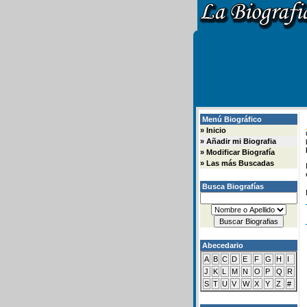
Menú Biográfico
»
Inicio
»
Añadir mi Biografia
»
Modificar Biografía
»
Las más Buscadas
Busca Biografías
Abecedario
A
B
C
D
E
F
G
H
I
J
K
L
M
N
O
P
Q
R
S
T
U
V
W
X
Y
Z
#