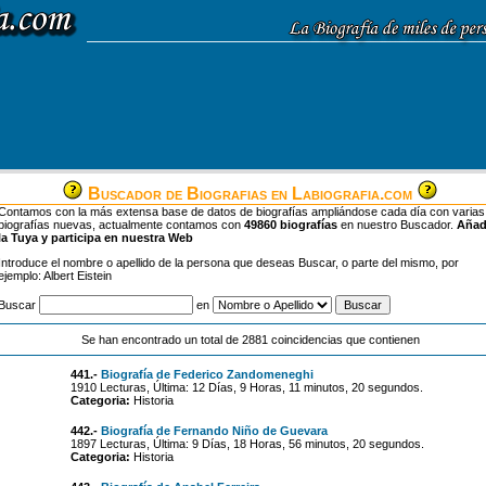
Buscador de Biografias en Labiografia.com
Contamos con la más extensa base de datos de biografías ampliándose cada día con varias
biografías nuevas, actualmente contamos con
49860 biografías
en nuestro Buscador.
Aña
la Tuya y participa en nuestra Web
Introduce el nombre o apellido de la persona que deseas Buscar, o parte del mismo, por
ejemplo: Albert Eistein
Buscar
en
Se han encontrado un total de 2881 coincidencias que contienen
441.-
Biografía de Federico Zandomeneghi
1910 Lecturas, Última: 12 Días, 9 Horas, 11 minutos, 20 segundos.
Categoria:
Historia
442.-
Biografía de Fernando Niño de Guevara
1897 Lecturas, Última: 9 Días, 18 Horas, 56 minutos, 20 segundos.
Categoria:
Historia