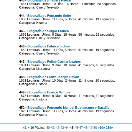
443.-
Biografía de Anabel Ferreira
1887 Lecturas, Última: 10 Días, 16 Horas, 11 minutos, 20 segundos.
Categoria:
Cine y Televisión
444.-
Biografía de Fernando Soler
1886 Lecturas, Última: 11 Días, 6 Horas, 41 minutos, 19 segundos.
Categoria:
Historia
445.-
Biografía de Sergio Franco
1885 Lecturas, Última: 9 Días, 18 Horas, 56 minutos, 19 segundos.
Categoria:
Cine y Televisión
446.-
Biografía de Fabrice luchini
1882 Lecturas, Última: 11 Días, 6 Horas, 41 minutos, 19 segundos.
Categoria:
Cine y Televisión
447.-
Biografía de Felipe Cuellar Leaños
1881 Lecturas, Última: 9 Días, 10 Horas, 41 minutos, 18 segundos.
Categoria:
Literatura
448.-
Biografía de Franz Joseph Haydn
1881 Lecturas, Última: 10 Días, 2 Horas, 11 minutos, 20 segundos.
Categoria:
Historia
449.-
Biografía de Franco Venturi
1878 Lecturas, Última: 9 Días, 10 Horas, 41 minutos, 19 segundos.
Categoria:
Historia
450.-
Biografía de Fernando Manuel Bustamante y Bustillo
1873 Lecturas, Última: 11 Días, 6 Horas, 41 minutos, 19 segundos.
Categoria:
Historia
«1
«-10
Página:
40
-
41
-
42
-
43
-
44
-
45
-
46
-
47
-
48
-
49
-
50
+10»
289»