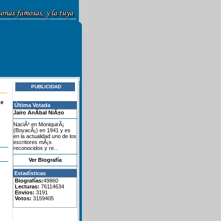
PUBLICIDAD
de
Última Votada
Jairo AnÃ­bal NiÃ±o
NaciÃ³ en MoniquirÃ¡
(BoyacÃ¡) en 1941 y es
en la actualidad uno de los
escritores mÃ¡s
reconocidos y re...
Ver Biografía
Estadísticas
Biografías:
49860
Lecturas:
76114634
Envios:
3191
Votos:
3159405