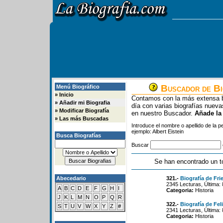
Buscador de Bi
Menú Biográfico
»
Inicio
Contamos con la más extensa b
»
Añadir mi Biografia
día con varias biografías nue
»
Modificar Biografía
en nuestro Buscador.
Añade la
»
Las más Buscadas
Introduce el nombre o apellido de la 
ejemplo: Albert Eistein
Busca Biografías
Buscar
Se han encontrado un t
Abecedario
321.-
Biografía de Fr
2345 Lecturas, Última:
A
B
C
D
E
F
G
H
I
Categoria:
Historia
J
K
L
M
N
O
P
Q
R
322.-
Biografía de Fe
S
T
U
V
W
X
Y
Z
#
2341 Lecturas, Última:
Categoria:
Historia