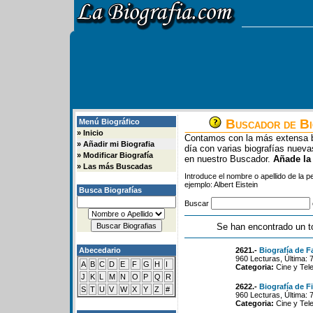
Buscador de Bi
Menú Biográfico
»
Inicio
Contamos con la más extensa b
»
Añadir mi Biografia
día con varias biografías nue
»
Modificar Biografía
en nuestro Buscador.
Añade la
»
Las más Buscadas
Introduce el nombre o apellido de la 
ejemplo: Albert Eistein
Busca Biografías
Buscar
Se han encontrado un t
Abecedario
2621.-
Biografía de F
960 Lecturas, Última: 
A
B
C
D
E
F
G
H
I
Categoria:
Cine y Tele
J
K
L
M
N
O
P
Q
R
2622.-
Biografía de F
S
T
U
V
W
X
Y
Z
#
960 Lecturas, Última: 
Categoria:
Cine y Tele