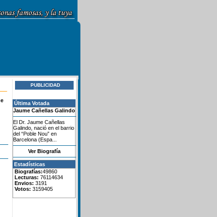
PUBLICIDAD
de
Última Votada
Jaume Cañellas Galindo
El Dr. Jaume Cañellas
Galindo, nació en el barrio
del “Poble Nou” en
Barcelona (Espa...
Ver Biografía
Estadísticas
Biografías:
49860
Lecturas:
76114634
Envios:
3191
Votos:
3159405