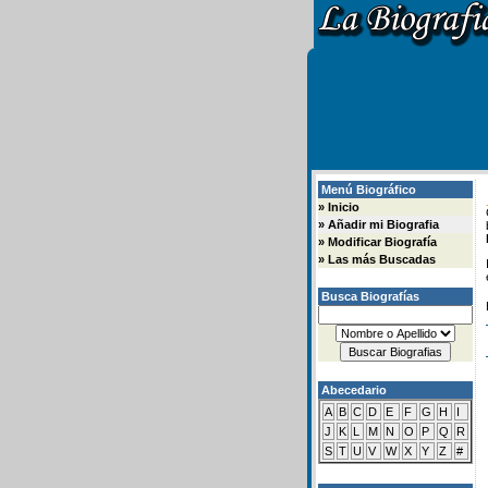
Menú Biográfico
»
Inicio
»
Añadir mi Biografia
»
Modificar Biografía
»
Las más Buscadas
Busca Biografías
Abecedario
A
B
C
D
E
F
G
H
I
J
K
L
M
N
O
P
Q
R
S
T
U
V
W
X
Y
Z
#