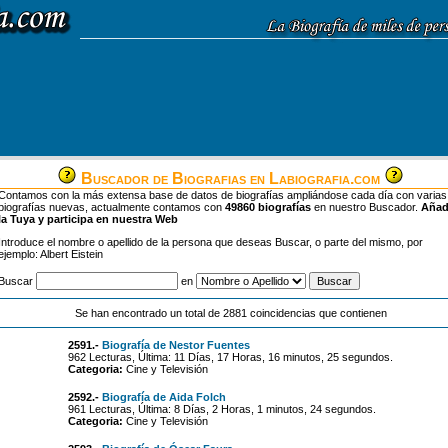
Buscador de Biografias en Labiografia.com
Contamos con la más extensa base de datos de biografías ampliándose cada día con varias
biografías nuevas, actualmente contamos con
49860 biografías
en nuestro Buscador.
Aña
la Tuya y participa en nuestra Web
Introduce el nombre o apellido de la persona que deseas Buscar, o parte del mismo, por
ejemplo: Albert Eistein
Buscar
en
Se han encontrado un total de 2881 coincidencias que contienen
2591.-
Biografía de Nestor Fuentes
962 Lecturas, Última: 11 Días, 17 Horas, 16 minutos, 25 segundos.
Categoria:
Cine y Televisión
2592.-
Biografía de Aida Folch
961 Lecturas, Última: 8 Días, 2 Horas, 1 minutos, 24 segundos.
Categoria:
Cine y Televisión