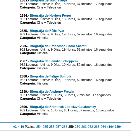
2583.-
Biografía de Jordi Farga
962 Lecturas, Última: 9 Días, 18 Horas, 37 minutos, 17 segundos.
Categoria:
Cine y Televisión
2584.-
Biografía de Norbert Ferrer
962 Lecturas, Última: 9 Días, 18 Horas, 37 minutos, 17 segundos.
Categoria:
Cine y Televisión
2585.-
Biografía de Félix Pyat
962 Lecturas, Última: 9 Días, 19 Horas, 52 minutos, 16 segundos.
Categoria:
Historia
2586.-
Biografía de Francesco Paolo Sacrati
962 Lecturas, Última: 9 Días, 19 Horas, 52 minutos, 16 segundos.
Categoria:
Historia
2587.-
Biografía de Familia Scheppers
962 Lecturas, Última: 9 Días, 19 Horas, 52 minutos, 16 segundos.
Categoria:
Historia
2588.-
Biografía de Felipe Spínola
962 Lecturas, Última: 9 Días, 19 Horas, 52 minutos, 16 segundos.
Categoria:
Historia
2589.-
Biografía de Anthony Frewin
962 Lecturas, Última: 10 Días, 6 Horas, 7 minutos, 17 segundos.
Categoria:
Cine y Televisión
2590.-
Biografía de Frantisek Ladislav Celakovsky
962 Lecturas, Última: 10 Días, 18 Horas, 37 minutos, 16 segundos.
Categoria:
Historia
«1
«-10
Página:
254
-
255
-
256
-
257
-
258
-
259
-
260
-
261
-
262
-
263
-
264
+10»
289»