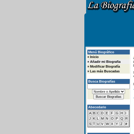
Menú Biográfico
»
Inicio
»
Añadir mi Biografia
»
Modificar Biografía
»
Las más Buscadas
Busca Biografías
Abecedario
A
B
C
D
E
F
G
H
I
J
K
L
M
N
O
P
Q
R
S
T
U
V
W
X
Y
Z
#