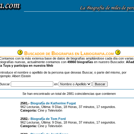
Buscador de Biografias en Labiografia.com
Contamos con la más extensa base de datos de biografías ampliándose cada día con varias
biografías nuevas, actualmente contamos con
49860 biografías
en nuestro Buscador.
Aña
la Tuya y participa en nuestra Web
Introduce el nombre o apellido de la persona que deseas Buscar, o parte del mismo, por
ejemplo: Albert Eistein
Buscar
en
Se han encontrado un total de 2881 coincidencias que contienen
2581.-
Biografía de Katherine Fugat
962 Lecturas, Última: 9 Días, 18 Horas, 37 minutos, 17 segundos.
Categoria:
Cine y Televisión
2582.-
Biografía de Tom Ford
962 Lecturas, Última: 9 Días, 18 Horas, 37 minutos, 17 segundos.
Categoria:
Cine y Televisión