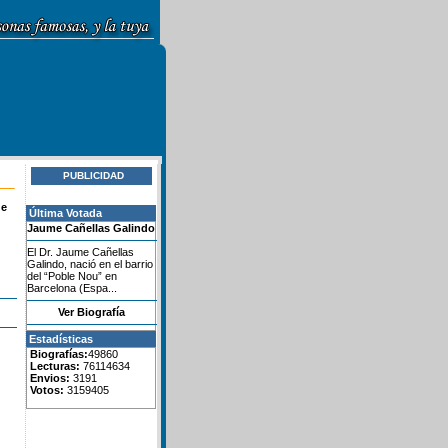
PUBLICIDAD
de
Última Votada
Jaume Cañellas Galindo
El Dr. Jaume Cañellas
Galindo, nació en el barrio
del “Poble Nou” en
Barcelona (Espa...
Ver Biografía
Estadísticas
Biografías:
49860
Lecturas:
76114634
Envios:
3191
Votos:
3159405