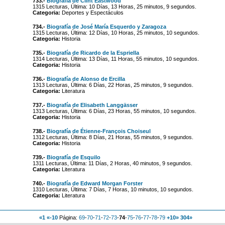
733.-
Biografía de Clint Eastwood
1315 Lecturas, Última: 10 Días, 13 Horas, 25 minutos, 9 segundos.
Categoria:
Deportes y Espectáculos
734.-
Biografía de José María Esquerdo y Zaragoza
1315 Lecturas, Última: 12 Días, 10 Horas, 25 minutos, 10 segundos.
Categoria:
Historia
735.-
Biografía de Ricardo de la Espriella
1314 Lecturas, Última: 13 Días, 11 Horas, 55 minutos, 10 segundos.
Categoria:
Historia
736.-
Biografía de Alonso de Ercilla
1313 Lecturas, Última: 6 Días, 22 Horas, 25 minutos, 9 segundos.
Categoria:
Literatura
737.-
Biografía de Elisabeth Langgässer
1313 Lecturas, Última: 6 Días, 23 Horas, 55 minutos, 10 segundos.
Categoria:
Historia
738.-
Biografía de Étienne-François Choiseul
1312 Lecturas, Última: 8 Días, 21 Horas, 55 minutos, 9 segundos.
Categoria:
Historia
739.-
Biografía de Esquilo
1311 Lecturas, Última: 11 Días, 2 Horas, 40 minutos, 9 segundos.
Categoria:
Literatura
740.-
Biografía de Edward Morgan Forster
1310 Lecturas, Última: 7 Días, 7 Horas, 10 minutos, 10 segundos.
Categoria:
Literatura
«1
«-10
Página:
69
-
70
-
71
-
72
-
73
-
74
-
75
-
76
-
77
-
78
-
79
+10»
304»