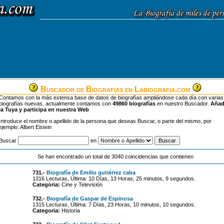
Buscador de Biografias en Labiografia.com
Contamos con la más extensa base de datos de biografías ampliándose cada día con varias
biografías nuevas, actualmente contamos con
49860 biografías
en nuestro Buscador.
Aña
la Tuya y participa en nuestra Web
Introduce el nombre o apellido de la persona que deseas Buscar, o parte del mismo, por
ejemplo: Albert Eistein
Buscar
en
Se han encontrado un total de 3040 coincidencias que contienen
731.-
Biografía de Emilio gutiérrez caba
1316 Lecturas, Última: 10 Días, 13 Horas, 25 minutos, 9 segundos.
Categoria:
Cine y Televisión
732.-
Biografía de Gaspar de Espinosa
1315 Lecturas, Última: 7 Días, 23 Horas, 10 minutos, 10 segundos.
Categoria:
Historia