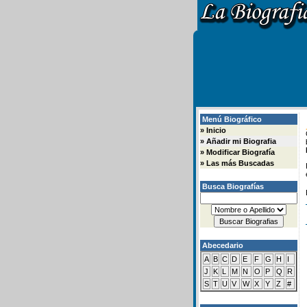
Menú Biográfico
»
Inicio
»
Añadir mi Biografia
»
Modificar Biografía
»
Las más Buscadas
Busca Biografías
Abecedario
A
B
C
D
E
F
G
H
I
J
K
L
M
N
O
P
Q
R
S
T
U
V
W
X
Y
Z
#