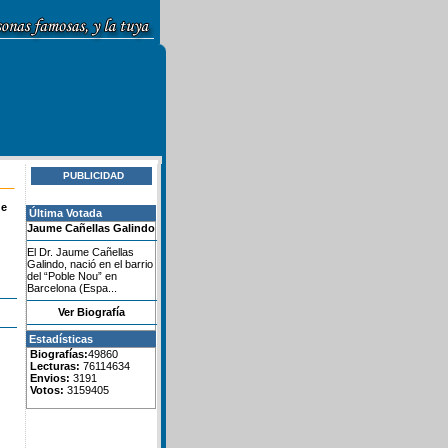
PUBLICIDAD
de
Última Votada
Jaume Cañellas Galindo
El Dr. Jaume Cañellas
Galindo, nació en el barrio
del “Poble Nou” en
Barcelona (Espa...
Ver Biografía
Estadísticas
Biografías:
49860
Lecturas:
76114634
Envios:
3191
Votos:
3159405