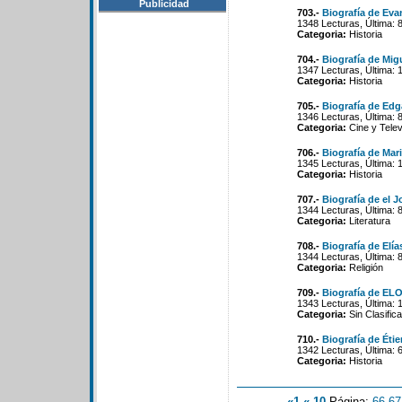
Publicidad
703.-
Biografía de Eva
1348 Lecturas, Última: 
Categoria:
Historia
704.-
Biografía de Migu
1347 Lecturas, Última: 
Categoria:
Historia
705.-
Biografía de Ed
1346 Lecturas, Última: 
Categoria:
Cine y Telev
706.-
Biografía de Mar
1345 Lecturas, Última: 
Categoria:
Historia
707.-
Biografía de el J
1344 Lecturas, Última: 
Categoria:
Literatura
708.-
Biografía de Elía
1344 Lecturas, Última: 
Categoria:
Religión
709.-
Biografía de E
1343 Lecturas, Última: 
Categoria:
Sin Clasifica
710.-
Biografía de Éti
1342 Lecturas, Última: 
Categoria:
Historia
«1
«-10
Página:
66
-
67