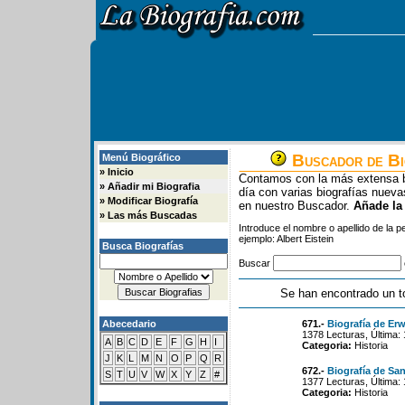
Buscador de Bi
Menú Biográfico
»
Inicio
Contamos con la más extensa b
»
Añadir mi Biografia
día con varias biografías nue
»
Modificar Biografía
en nuestro Buscador.
Añade la
»
Las más Buscadas
Introduce el nombre o apellido de la 
ejemplo: Albert Eistein
Busca Biografías
Buscar
Se han encontrado un t
Abecedario
671.-
Biografía de Er
1378 Lecturas, Última:
A
B
C
D
E
F
G
H
I
Categoria:
Historia
J
K
L
M
N
O
P
Q
R
672.-
Biografía de San
S
T
U
V
W
X
Y
Z
#
1377 Lecturas, Última:
Categoria:
Historia